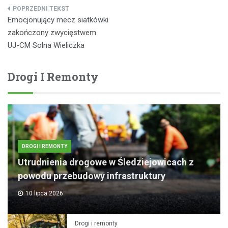
Nawigacja
Emocjonujący mecz siatkówki
wpisu
zakończony zwycięstwem
UJ-CM Solna Wieliczka
Drogi I Remonty
DROGI I REMONTY
Utrudnienia drogowe w Śledziejowicach z
powodu przebudowy infrastruktury
10 lipca 2026
Drogi i remonty