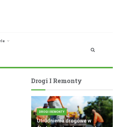
yle
Drogi I Remonty
DROGI I REMONTY
Utrudnienia drogowe w