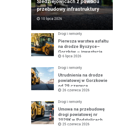
Śledziejowicach z powodu
przebudowy infrastruktury
10 lipca 2026
Drogi i remonty
Pierwsza warstwa asfaltu
na drodze Byszyce–
Gorzków – inwestycja
6 lipca 2026
nabiera tempa!
Drogi i remonty
Utrudnienia na drodze
powiatowej w Gorzkowie
od 29 czerwca
26 czerwca 2026
Drogi i remonty
Umowa na przebudowę
drogi powiatowej nr
2029K w Podstolicach
25 czerwca 2026
podpisana!