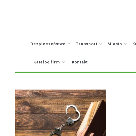
Skip
to
content
Bezpieczeństwo
Transport
Miasto
K
Katalog firm
Kontakt