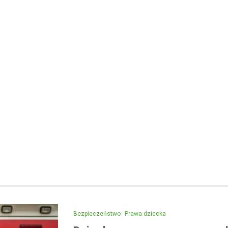
Kronika policyjna
Areszt dla 31-latka za jaz
alkoholu i spowodowanie 
12 maja 2026
Wydarzenia z 2026 roku w Mało
zwróciły uwagę na poważny pr
związany z jazdą pod wpływem a
kwietnia w…
Bezpieczeństwo
Prawa dziecka