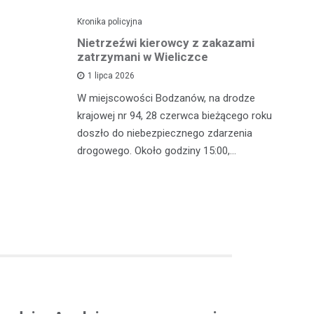
Kronika policyjna
Kro
dę po
Nietrzeźwi kierowcy z zakazami
Pi
wypadku
zatrzymani w Wieliczce
mi
z
1 lipca 2026
polsce
W miejscowości Bodzanów, na drodze
W 
oblem
krajowej nr 94, 28 czerwca bieżącego roku
in
lkoholu. 25
doszło do niebezpiecznego zdarzenia
mę
drogowego. Około godziny 15:00,…
zj
w