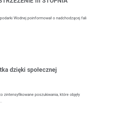
TRZEŻENIE III STOPNIA
ospodarki Wodnej poinformował o nadchodzącej fali
tka dzięki społecznej
o zintensyfikowane poszukiwania, które objęły
y…