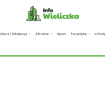
infowieliczka.pl
Twoje źródło informacji z
Wieliczki
ultura i Edukacja
Zdrowie
Sport
Turystyka
Lifest