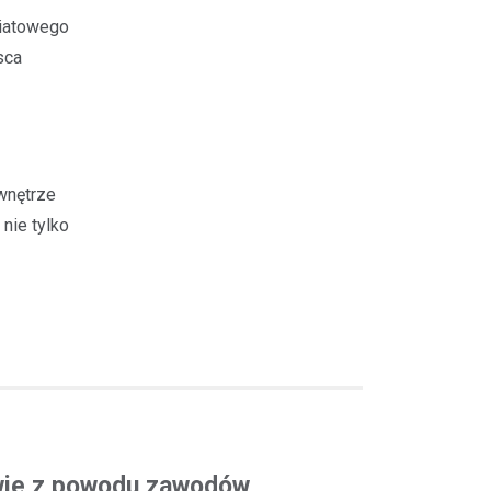
wiatowego
sca
 wnętrze
nie tylko
owie z powodu zawodów