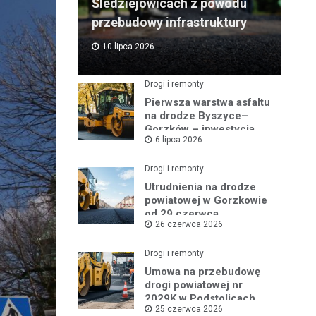
Śledziejowicach z powodu
przebudowy infrastruktury
10 lipca 2026
Drogi i remonty
Pierwsza warstwa asfaltu
na drodze Byszyce–
Gorzków – inwestycja
6 lipca 2026
nabiera tempa!
Drogi i remonty
Utrudnienia na drodze
powiatowej w Gorzkowie
od 29 czerwca
26 czerwca 2026
Drogi i remonty
Umowa na przebudowę
drogi powiatowej nr
2029K w Podstolicach
25 czerwca 2026
podpisana!