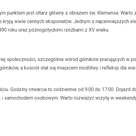
Kronika policyjna
alnym punktem jest ołtarz główny z obrazem św. Klemensa. Warto 
Areszt dla 31-latka za jaz
óre kryją wiele cennych eksponatów. Jednym z najcenniejszych 
alkoholu i spowodowanie 
1490 roku oraz późnogotyckimi rzeźbami z XV wieku.
12 maja 2026
Wydarzenia z 2026 roku w Mało
zwróciły uwagę na poważny pr
związany z jazdą pod wpływem a
lnej społeczności, szczególnie wśród górników pracujących w po
kwietnia w…
górników, a kościół stał się miejscem modlitwy i refleksji dla wie
ściu. Godziny otwarcia to codziennie od 9:00 do 17:00. Dojazd d
jak i samochodem osobowym. Warto rozważyć wizytę w weekendy