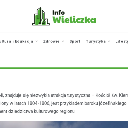
infowieliczka.pl
Twoje źródło informacji z
Wieliczki
ultura i Edukacja
Zdrowie
Sport
Turystyka
Lifest
i, znajduje się niezwykła atrakcja turystyczna – Kościół św. Kle
siony w latach 1804-1806, jest przykładem baroku józefińskiego.
ement dziedzictwa kulturowego regionu.