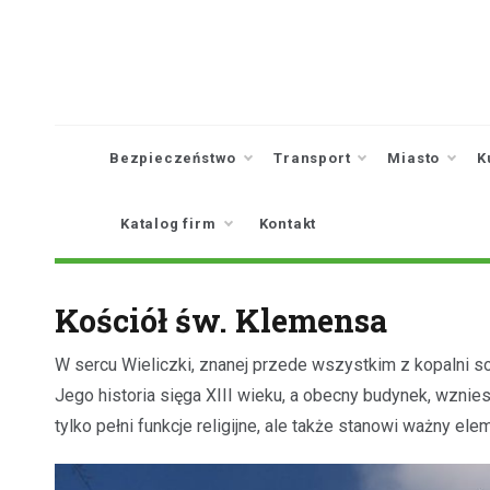
Skip
to
content
Bezpieczeństwo
Transport
Miasto
K
Katalog firm
Kontakt
Kościół św. Klemensa
W sercu Wieliczki, znanej przede wszystkim z kopalni sol
Jego historia sięga XIII wieku, a obecny budynek, wznie
tylko pełni funkcje religijne, ale także stanowi ważny el