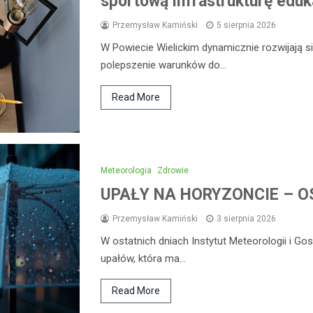
sportową infrastrukturę eduk
Przemysław Kamiński
5 sierpnia 2026
W Powiecie Wielickim dynamicznie rozwijają się
polepszenie warunków do…
Read More
Meteorologia
Zdrowie
UPAŁY NA HORYZONCIE – OS
Przemysław Kamiński
3 sierpnia 2026
W ostatnich dniach Instytut Meteorologii i G
upałów, która ma…
Read More