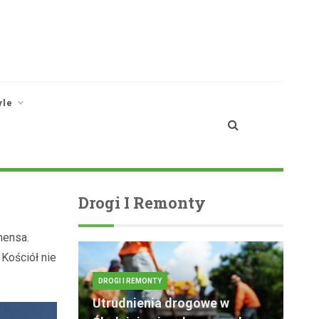
yle
Drogi I Remonty
mensa.
 Kościół nie
DROGI I REMONTY
Utrudnienia drogowe w