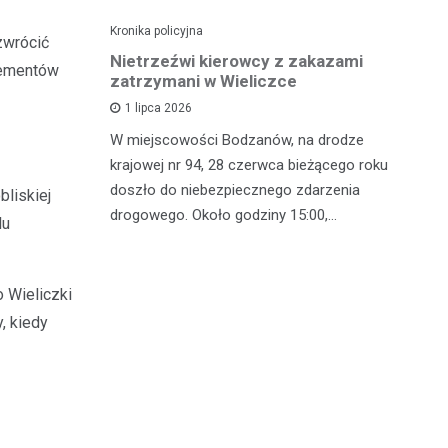
Kronika policyjna
Kro
zwrócić
dę po
Nietrzeźwi kierowcy z zakazami
Pi
elementów
wypadku
zatrzymani w Wieliczce
mi
z
1 lipca 2026
polsce
W miejscowości Bodzanów, na drodze
W 
oblem
krajowej nr 94, 28 czerwca bieżącego roku
in
lkoholu. 25
doszło do niebezpiecznego zdarzenia
bliskiej
mę
drogowego. Około godziny 15:00,…
lu
zj
w
o Wieliczki
, kiedy