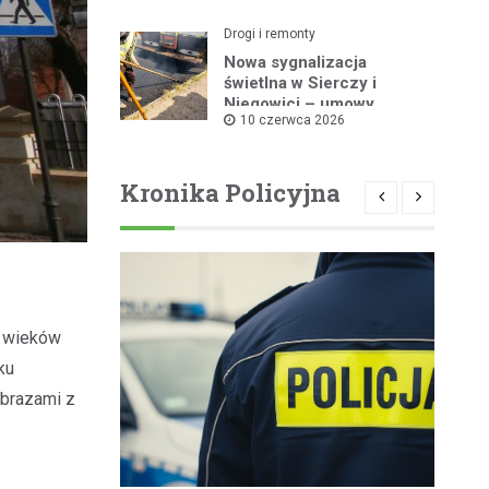
Drogi i remonty
Nowa sygnalizacja
świetlna w Sierczy i
Niegowici – umowy
10 czerwca 2026
podpisane!
Kronika Policyjna
u wieków
ku
obrazami z