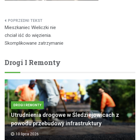
Nawigacja
Mieszkaniec Wieliczki nie
wpisu
chciał iść do więzienia.
Skomplikowane zatrzymanie
Drogi I Remonty
DROGI I REMONTY
Utrudnienia drogowe w Śledziejowicach z
powodu przebudowy infrastruktury
10 lipca 2026