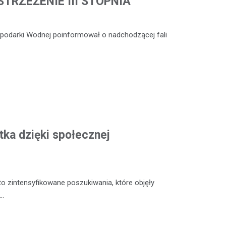
TRZEŻENIE III STOPNIA
ospodarki Wodnej poinformował o nadchodzącej fali
tka dzięki społecznej
o zintensyfikowane poszukiwania, które objęły
y…