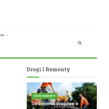
yle
Drogi I Remonty
DROGI I REMONTY
Utrudnienia drogowe w