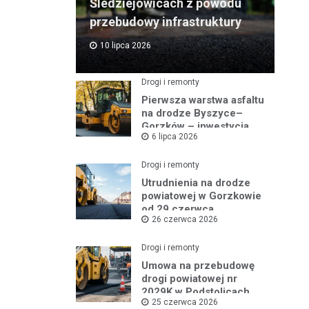
Śledziejowicach z powodu
przebudowy infrastruktury
10 lipca 2026
Drogi i remonty
Pierwsza warstwa asfaltu
na drodze Byszyce–
Gorzków – inwestycja
6 lipca 2026
nabiera tempa!
Drogi i remonty
Utrudnienia na drodze
powiatowej w Gorzkowie
od 29 czerwca
26 czerwca 2026
Drogi i remonty
Umowa na przebudowę
drogi powiatowej nr
2029K w Podstolicach
25 czerwca 2026
podpisana!