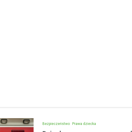
Kronika policyjna
Areszt dla 31-latka za jaz
alkoholu i spowodowanie 
12 maja 2026
Wydarzenia z 2026 roku w Mało
zwróciły uwagę na poważny pr
związany z jazdą pod wpływem a
kwietnia w…
Bezpieczeństwo
Prawa dziecka