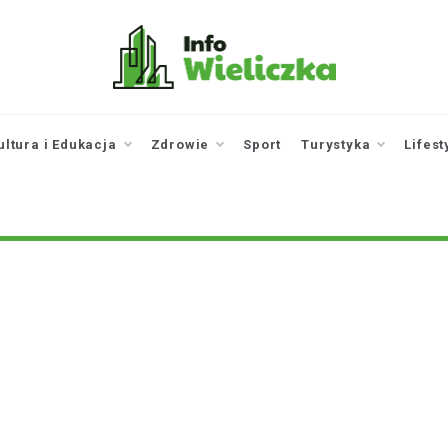
infowieliczka.pl
Twoje źródło informacji z
Wieliczki
ultura i Edukacja
Zdrowie
Sport
Turystyka
Lifest