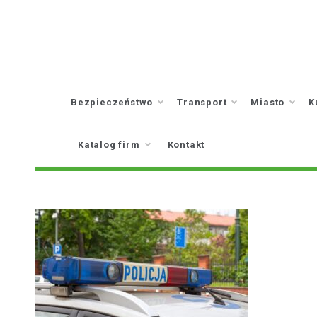
Skip
to
content
Bezpieczeństwo
Transport
Miasto
K
Katalog firm
Kontakt