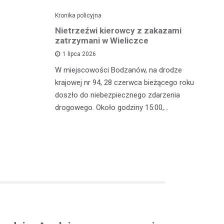
Kronika policyjna
Kro
dę po
Nietrzeźwi kierowcy z zakazami
Pi
wypadku
zatrzymani w Wieliczce
mi
z
1 lipca 2026
polsce
W miejscowości Bodzanów, na drodze
W 
oblem
krajowej nr 94, 28 czerwca bieżącego roku
in
lkoholu. 25
doszło do niebezpiecznego zdarzenia
mę
drogowego. Około godziny 15:00,…
zj
w