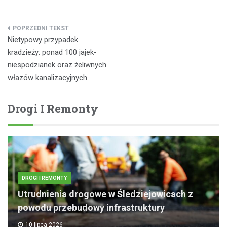
Nawigacja
Nietypowy przypadek
wpisu
kradzieży: ponad 100 jajek-
niespodzianek oraz żeliwnych
włazów kanalizacyjnych
Drogi I Remonty
DROGI I REMONTY
Utrudnienia drogowe w Śledziejowicach z
powodu przebudowy infrastruktury
10 lipca 2026