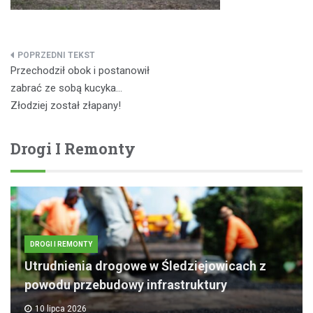
Nawigacja
Przechodził obok i postanowił
wpisu
zabrać ze sobą kucyka…
Złodziej został złapany!
Drogi I Remonty
DROGI I REMONTY
Utrudnienia drogowe w Śledziejowicach z
powodu przebudowy infrastruktury
10 lipca 2026