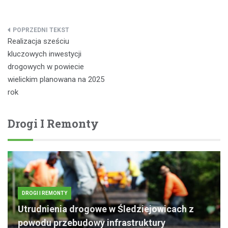
Nawigacja
Realizacja sześciu
wpisu
kluczowych inwestycji
drogowych w powiecie
wielickim planowana na 2025
rok
Drogi I Remonty
DROGI I REMONTY
Utrudnienia drogowe w Śledziejowicach z
powodu przebudowy infrastruktury