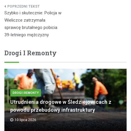
Nawigacja
Szybko i skutecznie: Policja w
wpisu
Wieliczce zatrzymała
sprawcę brutalnego pobicia
39-letniego mężczyzny
Drogi I Remonty
DROGI I REMONTY
Utrudnienia drogowe w Śledziejowicach z
powodu przebudowy infrastruktury
10 lipca 2026