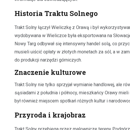
Historia Traktu Solnego
Trakt Solny łączył Wieliczkę z Orawą i był wykorzystywan
wydobywana w Wieliczce była eksportowana na Słowację, 
Nowy Targ odbywał się intensywny handel solą, co przycz
musieli uiścić opłaty w złotych monetach za sól, a w za
do produkcji narzędzi górniczych.
Znaczenie kulturowe
Trakt Solny nie tylko sprzyjał wymianie handlowej, ale 
sąsiadami z południa i północy, mieszkańcy Orawy mieli
był również miejscem spotkań różnych kultur i narodowoś
Przyroda i krajobraz
Trakt Solny przebiega przez malownicze tereny Podgórz