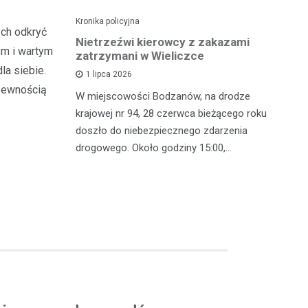
Kronika policyjna
Kro
ych odkryć
dę po
Nietrzeźwi kierowcy z zakazami
Pi
ym i wartym
wypadku
zatrzymani w Wieliczce
mi
z
la siebie.
1 lipca 2026
 pewnością
polsce
W miejscowości Bodzanów, na drodze
W 
oblem
krajowej nr 94, 28 czerwca bieżącego roku
in
lkoholu. 25
doszło do niebezpiecznego zdarzenia
mę
drogowego. Około godziny 15:00,…
zj
w