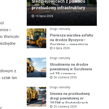
Śledziejowicach z powodu
przebudowy infrastruktury
10 lipca 2026
sól
Drogi i remonty
nice i
Pierwsza warstwa asfaltu
o Wieliczki
na drodze Byszyce–
 niezbędne
Gorzków – inwestycja
6 lipca 2026
nabiera tempa!
Drogi i remonty
Utrudnienia na drodze
powiatowej w Gorzkowie
andlowym z
od 29 czerwca
 szlak ten
26 czerwca 2026
Drogi i remonty
Umowa na przebudowę
drogi powiatowej nr
2029K w Podstolicach
25 czerwca 2026
podpisana!
ść