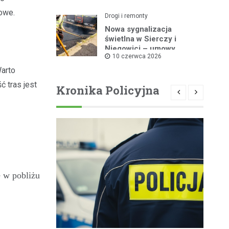
rowe.
Drogi i remonty
Nowa sygnalizacja
świetlna w Sierczy i
Niegowici – umowy
10 czerwca 2026
podpisane!
Warto
ć tras jest
Kronika Policyjna
e w pobliżu