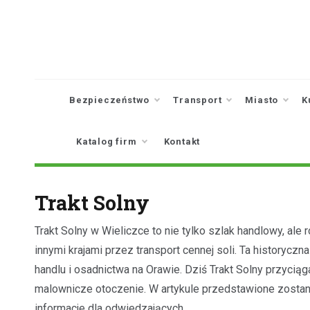
Skip
to
content
Bezpieczeństwo
Transport
Miasto
K
Katalog firm
Kontakt
Trakt Solny
Trakt Solny w Wieliczce to nie tylko szlak handlowy, ale 
innymi krajami przez transport cennej soli. Ta historyc
handlu i osadnictwa na Orawie. Dziś Trakt Solny przycią
malownicze otoczenie. W artykule przedstawione zostaną
informacje dla odwiedzających.