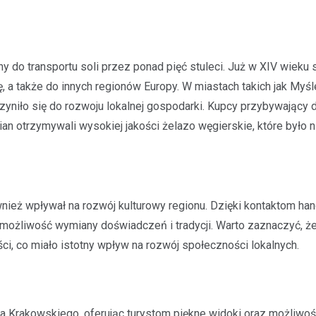
y do transportu soli przez ponad pięć stuleci. Już w XIV wieku 
a także do innych regionów Europy. W miastach takich jak Myśle
yniło się do rozwoju lokalnej gospodarki. Kupcy przybywający d
mian otrzymywali wysokiej jakości żelazo węgierskie, które było
również wpływał na rozwój kulturowy regionu. Dzięki kontaktom h
 możliwość wymiany doświadczeń i tradycji. Warto zaznaczyć, że
ci, co miało istotny wpływ na rozwój społeczności lokalnych.
a Krakowskiego, oferując turystom piękne widoki oraz możliwo