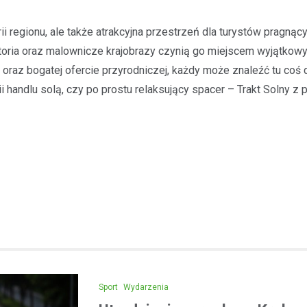
Kronika policyjna
ii regionu, ale także atrakcyjna przestrzeń dla turystów pragnąc
Areszt dla 31-latka za jaz
oria oraz malownicze krajobrazy czynią go miejscem wyjątkow
alkoholu i spowodowanie 
raz bogatej ofercie przyrodniczej, każdy może znaleźć tu coś d
12 maja 2026
ii handlu solą, czy po prostu relaksujący spacer – Trakt Solny z
Wydarzenia z 2026 roku w Mało
zwróciły uwagę na poważny pr
związany z jazdą pod wpływem a
kwietnia w…
Sport
Wydarzenia