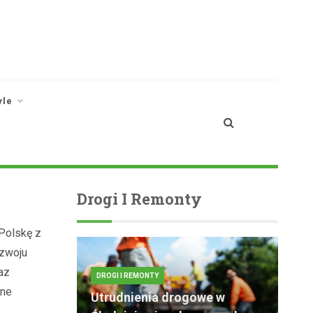
yle
Drogi I Remonty
 Polskę z
ozwoju
az
DROGI I REMONTY
zne
Utrudnienia drogowe w