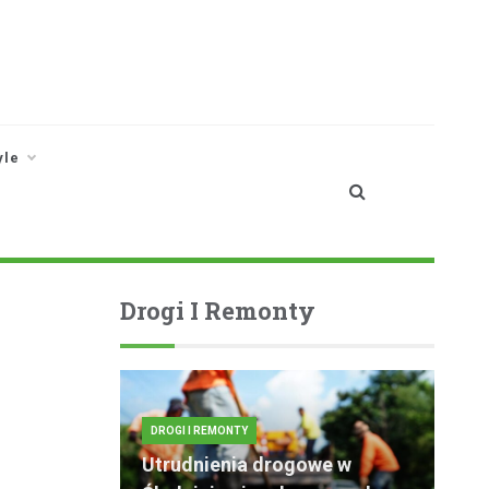
yle
Drogi I Remonty
DROGI I REMONTY
Utrudnienia drogowe w