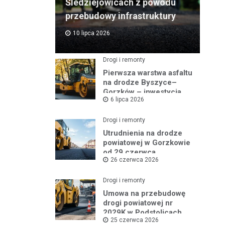
Śledziejowicach z powodu
przebudowy infrastruktury
10 lipca 2026
Drogi i remonty
Pierwsza warstwa asfaltu
na drodze Byszyce–
Gorzków – inwestycja
6 lipca 2026
nabiera tempa!
Drogi i remonty
Utrudnienia na drodze
powiatowej w Gorzkowie
od 29 czerwca
26 czerwca 2026
Drogi i remonty
Umowa na przebudowę
drogi powiatowej nr
2029K w Podstolicach
25 czerwca 2026
podpisana!