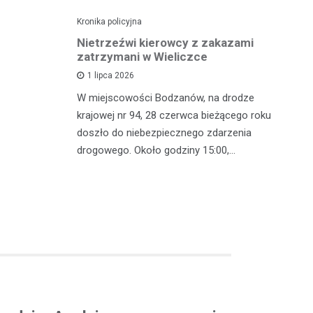
Kronika policyjna
Kro
dę po
Nietrzeźwi kierowcy z zakazami
Pi
wypadku
zatrzymani w Wieliczce
mi
z
1 lipca 2026
polsce
W miejscowości Bodzanów, na drodze
W 
oblem
krajowej nr 94, 28 czerwca bieżącego roku
in
lkoholu. 25
doszło do niebezpiecznego zdarzenia
mę
drogowego. Około godziny 15:00,…
zj
w