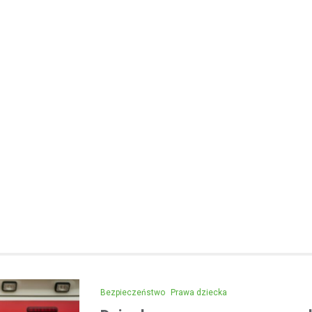
Kronika policyjna
Areszt dla 31-latka za jaz
alkoholu i spowodowanie 
12 maja 2026
Wydarzenia z 2026 roku w Mało
zwróciły uwagę na poważny pr
związany z jazdą pod wpływem a
kwietnia w…
Bezpieczeństwo
Prawa dziecka