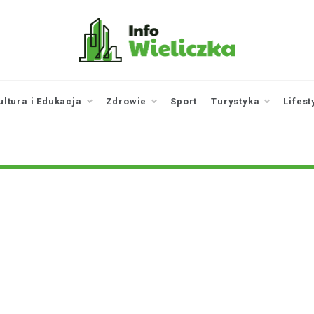
infowieliczka.pl
Twoje źródło informacji z
Wieliczki
ultura i Edukacja
Zdrowie
Sport
Turystyka
Lifest