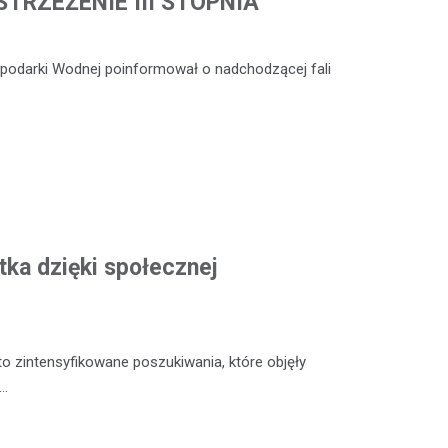
TRZEŻENIE III STOPNIA
ospodarki Wodnej poinformował o nadchodzącej fali
tka dzięki społecznej
o zintensyfikowane poszukiwania, które objęły
y…