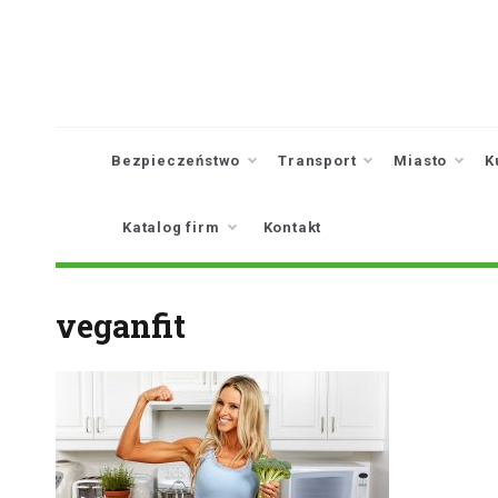
Skip
to
content
Bezpieczeństwo
Transport
Miasto
K
Katalog firm
Kontakt
veganfit