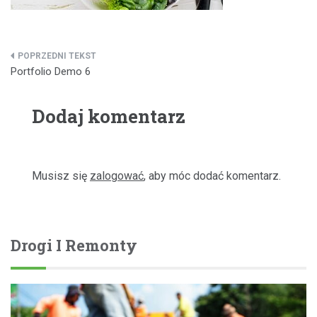
Nawigacja
Portfolio Demo 6
wpisu
Dodaj komentarz
Musisz się
zalogować
, aby móc dodać komentarz.
Drogi I Remonty