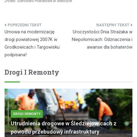
Źródło: Starostwo Powiatowe w Wieliczce
Nawigacja
Umowa na modernizację
Uroczystości Dnia Strażaka w
wpisu
drogi powiatowej 2007K w
Niepołomicach: Odznaczenia i
Grodkowicach i Targowisku
awanse dla bohaterów
podpisana!
Drogi I Remonty
DROGI I REMONTY
Utrudnienia drogowe w Śledziejowicach z
powodu przebudowy infrastruktury