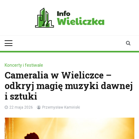
Skip
to
content
infowieliczka.pl
Twoje źródło informacji z
Wieliczki
Koncerty i festiwale
Cameralia w Wieliczce –
odkryj magię muzyki dawnej
i sztuki
22 maja 2026
Przemysław Kamiński