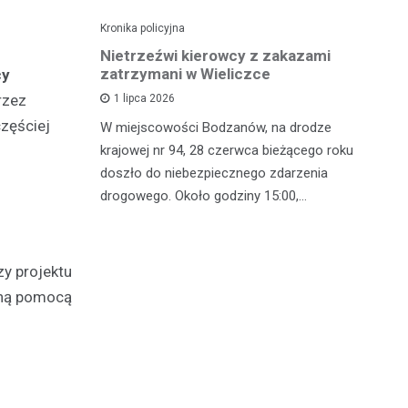
Kronika policyjna
Kro
dę po
Nietrzeźwi kierowcy z zakazami
Pi
wypadku
zatrzymani w Wieliczce
mi
cy
z
rzez
1 lipca 2026
zęściej
polsce
W miejscowości Bodzanów, na drodze
W 
oblem
krajowej nr 94, 28 czerwca bieżącego roku
in
lkoholu. 25
doszło do niebezpiecznego zdarzenia
mę
drogowego. Około godziny 15:00,…
zj
w
zy projektu
oną pomocą