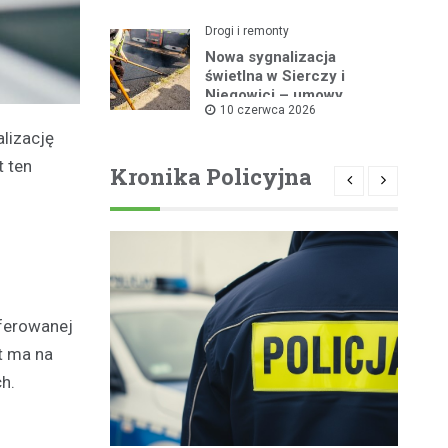
Drogi i remonty
Nowa sygnalizacja
świetlna w Sierczy i
Niegowici – umowy
10 czerwca 2026
podpisane!
lizację
t ten
Kronika Policyjna
oferowanej
t ma na
h.