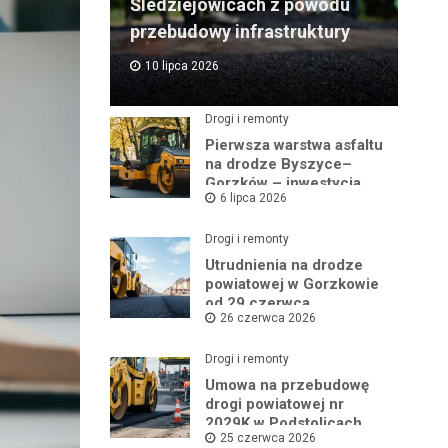
Śledziejowicach z powodu
przebudowy infrastruktury
10 lipca 2026
Drogi i remonty
Pierwsza warstwa asfaltu
na drodze Byszyce–
Gorzków – inwestycja
6 lipca 2026
nabiera tempa!
Drogi i remonty
Utrudnienia na drodze
powiatowej w Gorzkowie
od 29 czerwca
26 czerwca 2026
Drogi i remonty
Umowa na przebudowę
drogi powiatowej nr
2029K w Podstolicach
25 czerwca 2026
podpisana!