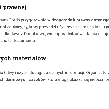
i prawnej
Kronika policyjna
Areszt dla 31-latka za jaz
alkoholu i spowodowanie 
ursum Corda przygotowało
wideoporadnik prawny dotyczą
eriał edukacyjny, który prowadzi użytkownika krok po kroku p
12 maja 2026
i spadkodawcy. Dodatkowo, wideoporadnik uświadamia o najc
Wydarzenia z 2026 roku w Mało
zwróciły uwagę na poważny pr
żności testamentu.
związany z jazdą pod wpływem a
kwietnia w…
nych materiałów
a łatwy i szybki dostęp do cennych informacji. Organizator
ych
darmowych zasobów
, które mogą okazać się nieoceni