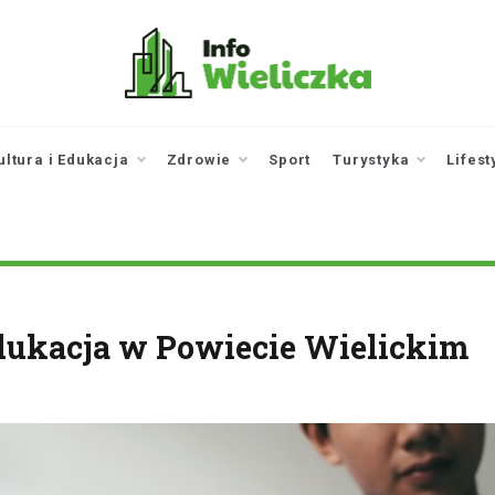
infowieliczka.pl
Twoje źródło informacji z
Wieliczki
ultura i Edukacja
Zdrowie
Sport
Turystyka
Lifest
ukacja w Powiecie Wielickim