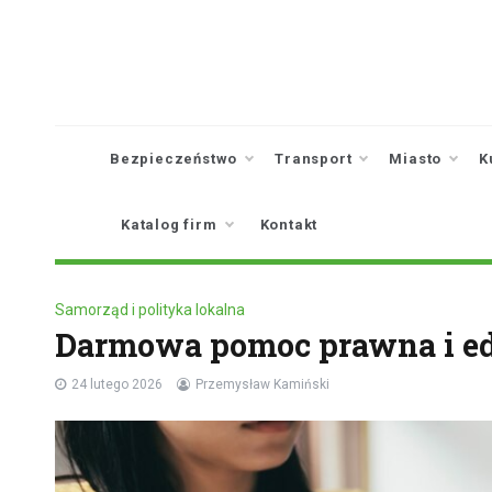
Skip
to
content
Bezpieczeństwo
Transport
Miasto
K
Katalog firm
Kontakt
Samorząd i polityka lokalna
Darmowa pomoc prawna i ed
24 lutego 2026
Przemysław Kamiński