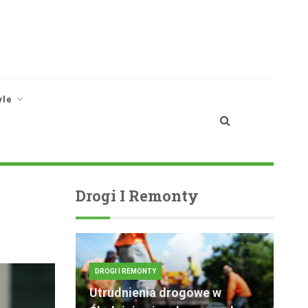
yle
Drogi I Remonty
DROGI I REMONTY
Utrudnienia drogowe w