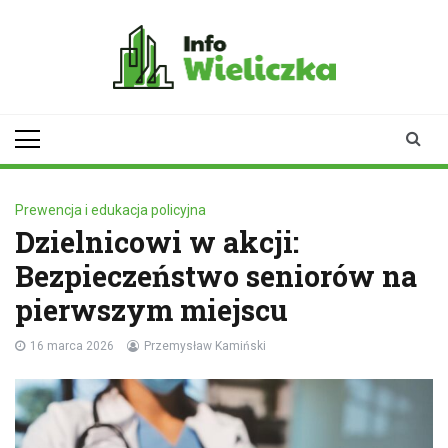
Skip
to
content
infowieliczka.pl
Twoje źródło informacji z
Wieliczki
Prewencja i edukacja policyjna
Dzielnicowi w akcji:
Bezpieczeństwo seniorów na
pierwszym miejscu
16 marca 2026
Przemysław Kamiński