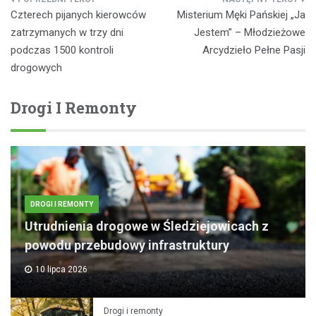
Nawigacja
Czterech pijanych kierowców
Misterium Męki Pańskiej „Ja
wpisu
zatrzymanych w trzy dni
Jestem” – Młodzieżowe
podczas 1500 kontroli
Arcydzieło Pełne Pasji
drogowych
Drogi I Remonty
DROGI I REMONTY
Utrudnienia drogowe w Śledziejowicach z
powodu przebudowy infrastruktury
10 lipca 2026
Drogi i remonty