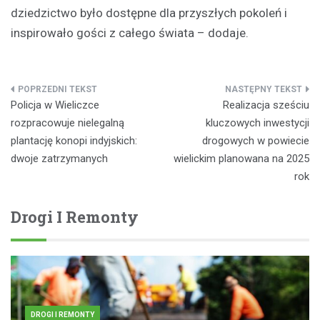
dziedzictwo było dostępne dla przyszłych pokoleń i
inspirowało gości z całego świata – dodaje.
Nawigacja
Policja w Wieliczce
Realizacja sześciu
wpisu
rozpracowuje nielegalną
kluczowych inwestycji
plantację konopi indyjskich:
drogowych w powiecie
dwoje zatrzymanych
wielickim planowana na 2025
rok
Drogi I Remonty
DROGI I REMONTY