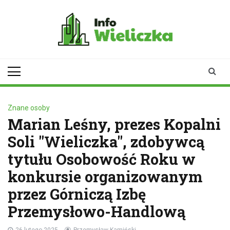
Skip
to
content
infowieliczka.pl
Twoje źródło informacji z
Wieliczki
Znane osoby
Marian Leśny, prezes Kopalni
Soli "Wieliczka", zdobywcą
tytułu Osobowość Roku w
konkursie organizowanym
przez Górniczą Izbę
Przemysłowo-Handlową