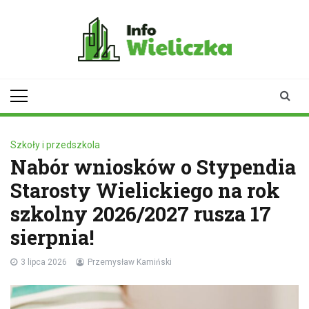
Skip
to
content
infowieliczka.pl
Twoje źródło informacji z
Wieliczki
Szkoły i przedszkola
Nabór wniosków o Stypendia
Starosty Wielickiego na rok
szkolny 2026/2027 rusza 17
sierpnia!
3 lipca 2026
Przemysław Kamiński