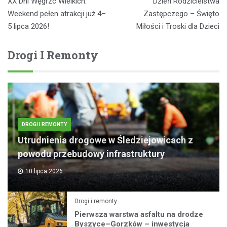
XX Dni Węgrzc Wielkich:
Dzień Rodzicielstwa
wpisu
Weekend pełen atrakcji już 4–
Zastępczego – Święto
5 lipca 2026!
Miłości i Troski dla Dzieci
Drogi I Remonty
DROGI I REMONTY
Utrudnienia drogowe w Śledziejowicach z
powodu przebudowy infrastruktury
10 lipca 2026
Drogi i remonty
Pierwsza warstwa asfaltu na drodze
Byszyce–Gorzków – inwestycja