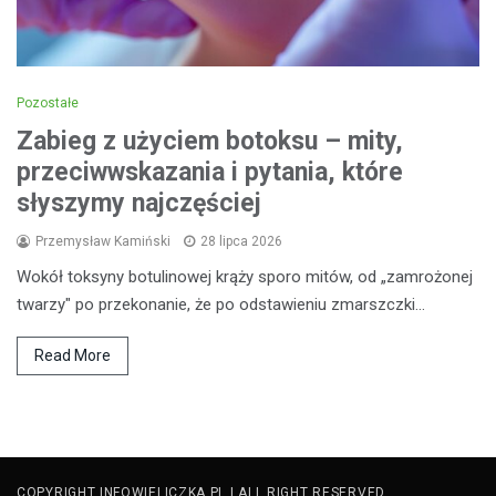
Pozostałe
Zabieg z użyciem botoksu – mity,
przeciwwskazania i pytania, które
słyszymy najczęściej
Przemysław Kamiński
28 lipca 2026
Wokół toksyny botulinowej krąży sporo mitów, od „zamrożonej
twarzy" po przekonanie, że po odstawieniu zmarszczki…
Read More
COPYRIGHT INFOWIELICZKA.PL | ALL RIGHT RESERVED