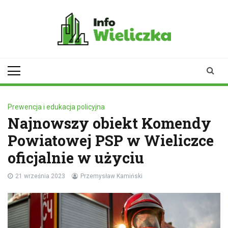
Skip
to
content
infowieliczka.pl
Twoje źródło informacji z
Wieliczki
Prewencja i edukacja policyjna
Najnowszy obiekt Komendy
Powiatowej PSP w Wieliczce
oficjalnie w użyciu
21 września 2023
Przemysław Kamiński