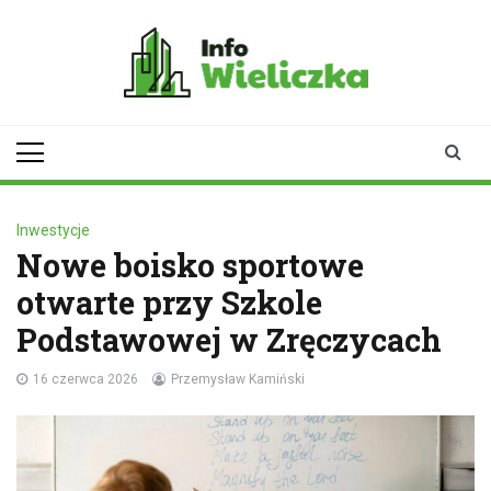
Skip
to
content
infowieliczka.pl
Twoje źródło informacji z
Wieliczki
Inwestycje
Nowe boisko sportowe
otwarte przy Szkole
Podstawowej w Zręczycach
16 czerwca 2026
Przemysław Kamiński