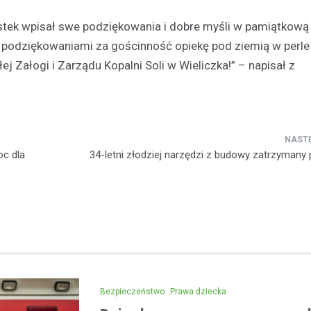
Kronika policyjna
stek wpisał swe podziękowania i dobre myśli w pamiątkową
Areszt dla 31-latka za jaz
podziękowaniami za gościnność opiekę pod ziemią w perle 
alkoholu i spowodowanie 
ej Załogi i Zarządu Kopalni Soli w Wieliczka!” – napisał z
12 maja 2026
Wydarzenia z 2026 roku w Mało
zwróciły uwagę na poważny pr
związany z jazdą pod wpływem a
kwietnia w…
c dla
34-letni złodziej narzędzi z budowy zatrzymany p
Bezpieczeństwo
Prawa dziecka