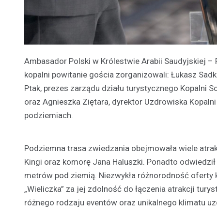
Ambasador Polski w Królestwie Arabii Saudyjskiej – R
kopalni powitanie gościa zorganizowali: Łukasz Sadki
Ptak, prezes zarządu działu turystycznego Kopalni Sol
oraz Agnieszka Ziętara, dyrektor Uzdrowiska Kopalni S
podziemiach.
Podziemna trasa zwiedzania obejmowała wiele atrak
Kingi oraz komorę Jana Haluszki. Ponadto odwiedził
metrów pod ziemią. Niezwykła różnorodność oferty k
„Wieliczka” za jej zdolność do łączenia atrakcji tu
różnego rodzaju eventów oraz unikalnego klimatu uz