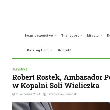
Skip
to
content
Bezpieczeństwo
Transport
Miasto
K
Katalog firm
Kontakt
Turystyka
Robert Rostek, Ambasador Po
w Kopalni Soli Wieliczka
25 września 2024
Przemysław Kamiński