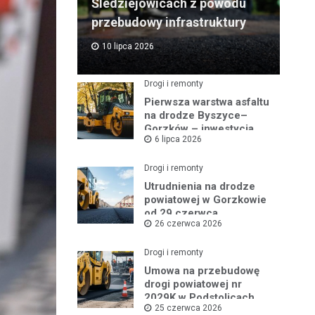
Śledziejowicach z powodu
przebudowy infrastruktury
10 lipca 2026
Drogi i remonty
Pierwsza warstwa asfaltu
na drodze Byszyce–
Gorzków – inwestycja
6 lipca 2026
nabiera tempa!
Drogi i remonty
Utrudnienia na drodze
powiatowej w Gorzkowie
od 29 czerwca
26 czerwca 2026
Drogi i remonty
Umowa na przebudowę
drogi powiatowej nr
2029K w Podstolicach
25 czerwca 2026
podpisana!