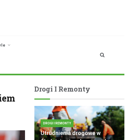
yle
Drogi I Remonty
ciem
DROGI I REMONTY
Utrudnienia drogowe w