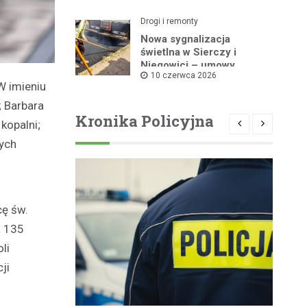
Drogi i remonty
Nowa sygnalizacja
świetlna w Sierczy i
Niegowici – umowy
10 czerwca 2026
podpisane!
W imieniu
; Barbara
Kronika Policyjna
kopalni;
nych
cę św.
a 135
li
ji