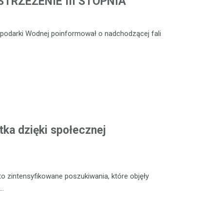
TRZEŻENIE III STOPNIA
ospodarki Wodnej poinformował o nadchodzącej fali
tka dzięki społecznej
o zintensyfikowane poszukiwania, które objęły
y…