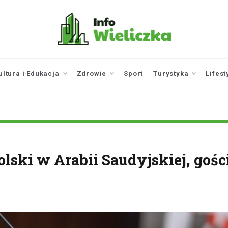
infowieliczka.pl
Twoje źródło informacji z
Wieliczki
ultura i Edukacja
Zdrowie
Sport
Turystyka
Lifest
lski w Arabii Saudyjskiej, goś