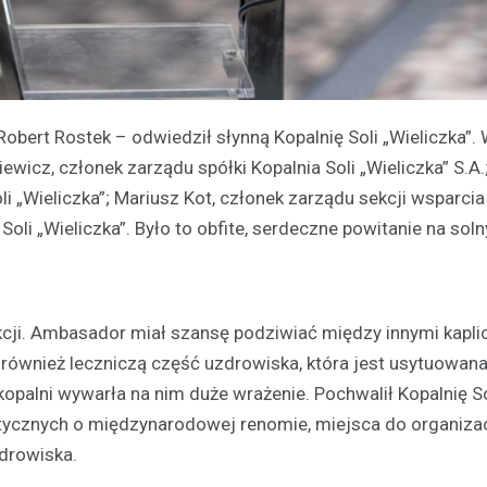
obert Rostek – odwiedził słynną Kopalnię Soli „Wieliczka”. 
ewicz, członek zarządu spółki Kopalnia Soli „Wieliczka” S.A.
i „Wieliczka”; Mariusz Kot, członek zarządu sekcji wsparcia 
oli „Wieliczka”. Było to obfite, serdeczne powitanie na sol
cji. Ambasador miał szansę podziwiać między innymi kapli
 również leczniczą część uzdrowiska, która jest usytuowan
opalni wywarła na nim duże wrażenie. Pochwalił Kopalnię So
rystycznych o międzynarodowej renomie, miejsca do organizac
drowiska.