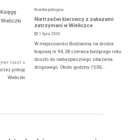
Kronika policyjna
Kro
 Księgę
dę po
Nietrzeźwi kierowcy z zakazami
Pi
Wieliczki
wypadku
zatrzymani w Wieliczce
mi
z
1 lipca 2026
polsce
W miejscowości Bodzanów, na drodze
W 
oblem
krajowej nr 94, 28 czerwca bieżącego roku
in
lkoholu. 25
doszło do niebezpiecznego zdarzenia
mę
drogowego. Około godziny 15:00,…
rzez policję
zj
Wieliczki
w