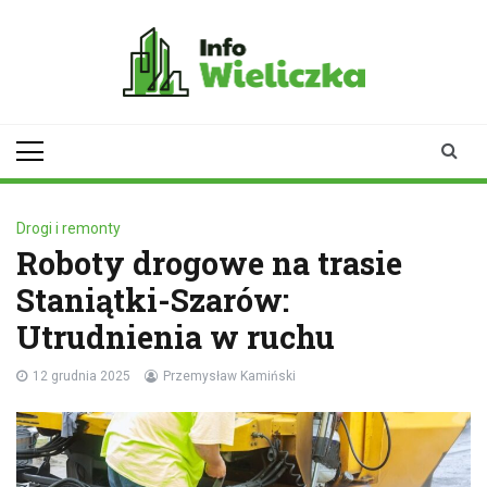
Skip
to
content
infowieliczka.pl
Twoje źródło informacji z
Wieliczki
Drogi i remonty
Roboty drogowe na trasie
Staniątki-Szarów:
Utrudnienia w ruchu
12 grudnia 2025
Przemysław Kamiński