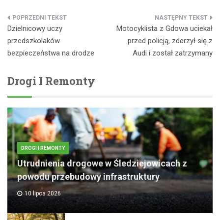
Nawigacja
Dzielnicowy uczy
Motocyklista z Gdowa uciekał
wpisu
przedszkolaków
przed policją, zderzył się z
bezpieczeństwa na drodze
Audi i został zatrzymany
Drogi I Remonty
DROGI I REMONTY
Utrudnienia drogowe w Śledziejowicach z
powodu przebudowy infrastruktury
10 lipca 2026