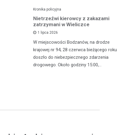
Kronika policyjna
Kro
dę po
Nietrzeźwi kierowcy z zakazami
Pi
wypadku
zatrzymani w Wieliczce
mi
z
1 lipca 2026
polsce
W miejscowości Bodzanów, na drodze
W 
oblem
krajowej nr 94, 28 czerwca bieżącego roku
in
lkoholu. 25
doszło do niebezpiecznego zdarzenia
mę
drogowego. Około godziny 15:00,…
zj
w