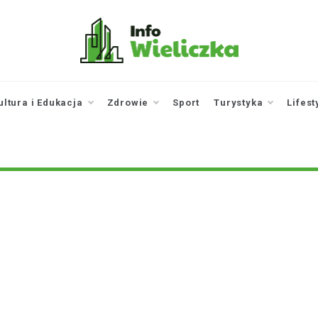
infowieliczka.pl
Twoje źródło informacji z
Wieliczki
ultura i Edukacja
Zdrowie
Sport
Turystyka
Lifest