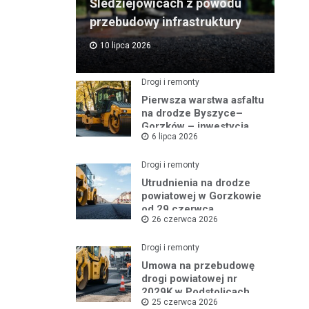
Śledziejowicach z powodu
przebudowy infrastruktury
10 lipca 2026
Drogi i remonty
Pierwsza warstwa asfaltu
na drodze Byszyce–
Gorzków – inwestycja
6 lipca 2026
nabiera tempa!
Drogi i remonty
Utrudnienia na drodze
powiatowej w Gorzkowie
od 29 czerwca
26 czerwca 2026
Drogi i remonty
Umowa na przebudowę
drogi powiatowej nr
2029K w Podstolicach
25 czerwca 2026
podpisana!