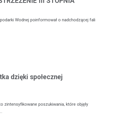
TRZEŻENIE III STOPNIA
ospodarki Wodnej poinformował o nadchodzącej fali
tka dzięki społecznej
o zintensyfikowane poszukiwania, które objęły
y…