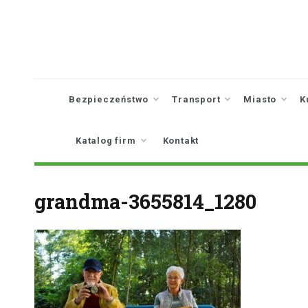
Skip
to
content
Bezpieczeństwo
Transport
Miasto
K
Katalog firm
Kontakt
grandma-3655814_1280