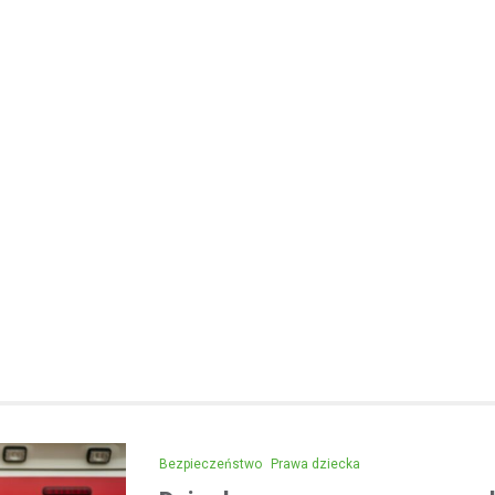
Kronika policyjna
Areszt dla 31-latka za jaz
alkoholu i spowodowanie 
12 maja 2026
Wydarzenia z 2026 roku w Mało
zwróciły uwagę na poważny pr
związany z jazdą pod wpływem a
kwietnia w…
Bezpieczeństwo
Prawa dziecka