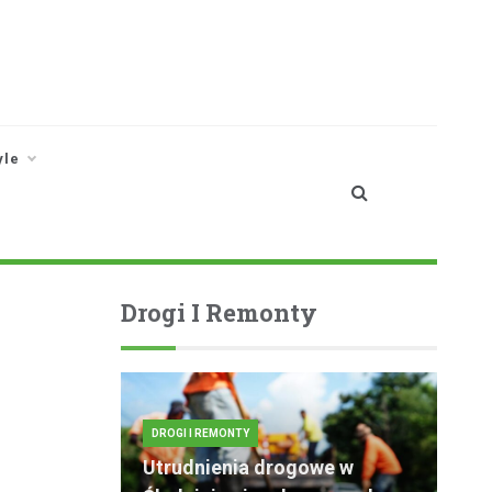
yle
Drogi I Remonty
DROGI I REMONTY
Utrudnienia drogowe w