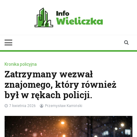
Skip
to
content
infowieliczka.pl
Twoje źródło informacji z
Wieliczki
Kronika policyjna
Zatrzymany wezwał
znajomego, który również
był w rękach policji.
7 kwietnia 2026
Przemysław Kamiński