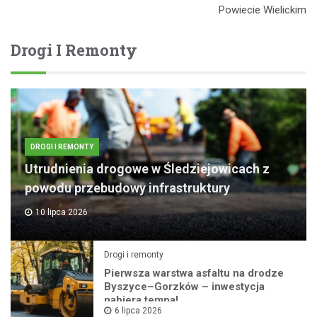
Powiecie Wielickim
Drogi I Remonty
DROGI I REMONTY
Utrudnienia drogowe w Śledziejowicach z
powodu przebudowy infrastruktury
10 lipca 2026
Drogi i remonty
Pierwsza warstwa asfaltu na drodze
Byszyce–Gorzków – inwestycja
nabiera tempa!
6 lipca 2026