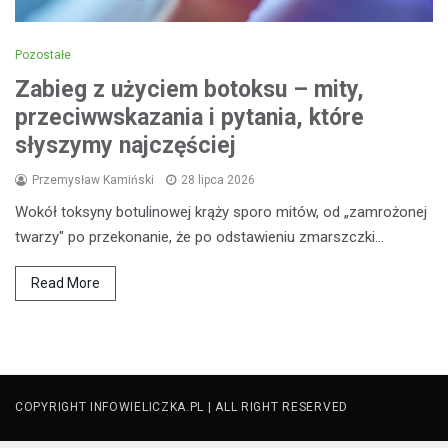
Pozostałe
Zabieg z użyciem botoksu – mity,
przeciwwskazania i pytania, które
słyszymy najczęściej
Przemysław Kamiński
28 lipca 2026
Wokół toksyny botulinowej krąży sporo mitów, od „zamrożonej
twarzy" po przekonanie, że po odstawieniu zmarszczki…
Read More
COPYRIGHT INFOWIELICZKA.PL | ALL RIGHT RESERVED