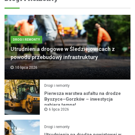
DROGI I REMONTY
Utrudnienia drogowe w Śledziejowicach z
powodu przebudowy infrastruktury
10 lipca 2026
Drogi i remonty
Pierwsza warstwa asfaltu na drodze
Byszyce–Gorzków – inwestycja
nabiera tempa!
6 lipca 2026
Drogi i remonty
Utrudnienia na drodze powiatowej w