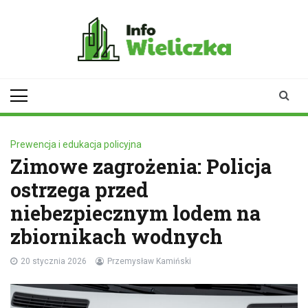
Skip
to
content
infowieliczka.pl
Twoje źródło informacji z
Wieliczki
Prewencja i edukacja policyjna
Zimowe zagrożenia: Policja
ostrzega przed
niebezpiecznym lodem na
zbiornikach wodnych
20 stycznia 2026
Przemysław Kamiński