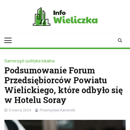
Skip
to
content
infowieliczka.pl
Twoje źródło informacji z
Wieliczki
Samorząd i polityka lokalna
Podsumowanie Forum
Przedsiębiorców Powiatu
Wielickiego, które odbyło się
w Hotelu Soray
5 marca 2024
Przemysław Kamiński