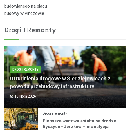
budowlanego na placu
budowy w Pińczowie
Drogi I Remonty
DROGI I REMONTY
Utrudnienia drogowe w Śledziejowicach z
powodu przebudowy infrastruktury
10 lipca 2026
Drogi i remonty
Pierwsza warstwa asfaltu na drodze
Byszyce–Gorzków – inwestycja