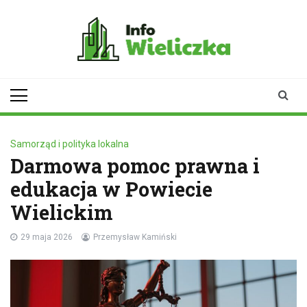
Skip
to
content
infowieliczka.pl
Twoje źródło informacji z
Wieliczki
Samorząd i polityka lokalna
Darmowa pomoc prawna i
edukacja w Powiecie
Wielickim
29 maja 2026
Przemysław Kamiński