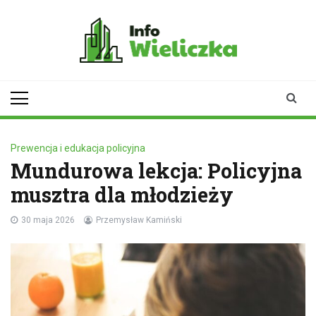
Skip
to
content
infowieliczka.pl
Twoje źródło informacji z
Wieliczki
Prewencja i edukacja policyjna
Mundurowa lekcja: Policyjna
musztra dla młodzieży
30 maja 2026
Przemysław Kamiński