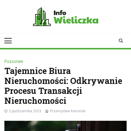
Skip
to
content
infowieliczka.pl
Twoje źródło informacji z
Wieliczki
Pozostałe
Tajemnice Biura
Nieruchomości: Odkrywanie
Procesu Transakcji
Nieruchomości
2 października 2023
Przemysław Kamiński