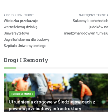
Nawigacja
Wieliczka przekazuje
Sukcesy bocheńskich
wpisu
wartościową działkę
judoków na
Uniwersytetowi
międzynarodowym turnieju
Jagiellońskiemu dla budowy
Szpitala Uniwersyteckiego
Drogi I Remonty
DROGI I REMONTY
Utrudnienia drogowe w Śledziejowicach z
powodu przebudowy infrastruktury