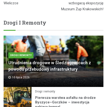
wpisu
Wieliczce
wzbogacą ekspozycję
Muzeum Żup Krakowskich!
Drogi I Remonty
DROGI I REMONTY
Utrudnienia drogowe w Śledziejowicach z
powodu przebudowy infrastruktury
10 lipca 2026
Drogi i remonty
Pierwsza warstwa asfaltu na drodze
Byszyce–Gorzków – inwestycja
nabiera tempa!