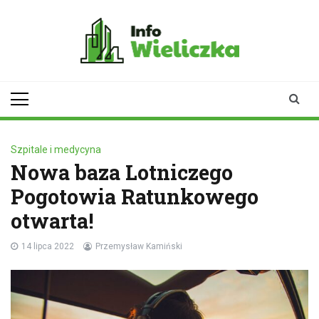
Skip
to
content
infowieliczka.pl
Twoje źródło informacji z
Wieliczki
Szpitale i medycyna
Nowa baza Lotniczego
Pogotowia Ratunkowego
otwarta!
14 lipca 2022
Przemysław Kamiński